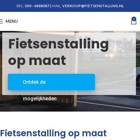
BEL:
030 - 6888087
|
MAIL:
VERKOOP@FIETSENSTALLING.NL
0
Krijg advies
MENU
Fietsenstalling
op maat
Ontdek de
mogelijkheden
Fietsenstalling op maat