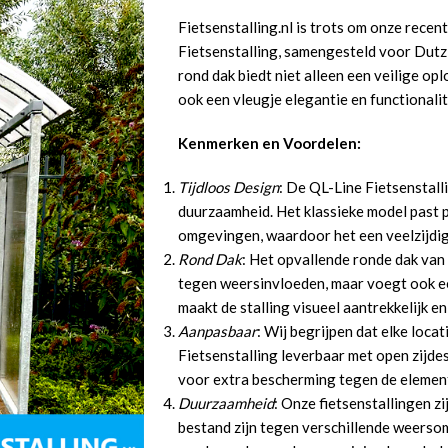
Fietsenstalling.nl is trots om onze recen
Fietsenstalling, samengesteld voor Dutz 
rond dak biedt niet alleen een veilige op
ook een vleugje elegantie en functionalit
Kenmerken en Voordelen:
Tijdloos Design
: De QL-Line Fietsenstal
duurzaamheid. Het klassieke model past p
omgevingen, waardoor het een veelzijdige
Rond Dak
: Het opvallende ronde dak van 
tegen weersinvloeden, maar voegt ook ee
maakt de stalling visueel aantrekkelijk e
Aanpasbaar
: Wij begrijpen dat elke loca
Fietsenstalling leverbaar met open zijdes
voor extra bescherming tegen de elemen
Duurzaamheid
: Onze fietsenstallingen z
bestand zijn tegen verschillende weerso