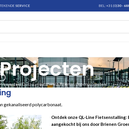
STEKENDE
SERVICE
BEL:
+31 (0)
30 - 6
Projecten
Projecten
Dutz Eyewear – via Brienen Groenprojecten
ing
an gekanaliseerd polycarbonaat.
Ontdek onze QL-Line Fietsenstalling: 
aangekocht bij ons door Brienen Gro