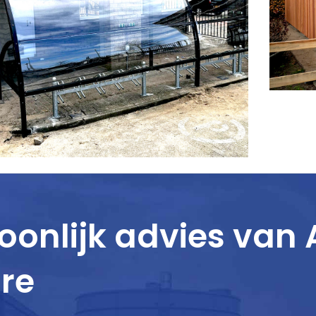
Stallingen maatwerk
Politie Den Haag 6 meter
Halfronde Fietsenstalling
oonlijk advies van
re