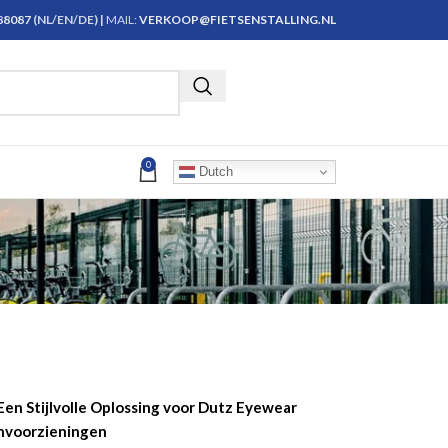
888087
(NL/EN/DE) |
MAIL:
VERKOOP@FIETSENSTALLING.NL
Krijg persoonlijk advies
0
Dutch
Een Stijlvolle Oplossing voor Dutz Eyewear
envoorzieningen