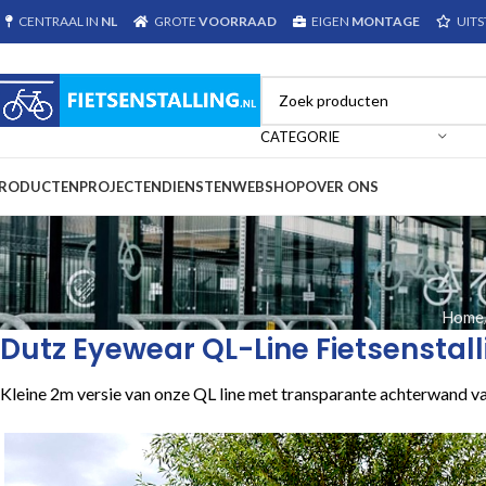
CENTRAAL IN
NL
GROTE
VOORRAAD
EIGEN
MONTAGE
UIT
CATEGORIE
RODUCTEN
PROJECTEN
DIENSTEN
WEBSHOP
OVER ONS
Home
Dutz Eyewear QL-Line Fietsenstall
Kleine 2m versie van onze QL line met transparante achterwand v