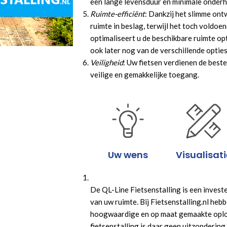
een lange levensduur en minimale onder
Ruimte-efficiënt
: Dankzij het slimme ont
ruimte in beslag, terwijl het toch voldoe
optimaliseert u de beschikbare ruimte opt
ook later nog van de verschillende opties
Veiligheid
: Uw fietsen verdienen de best
veilige en gemakkelijke toegang.
Uw wens
Visualisati
De QL-Line Fietsenstalling is een investe
van uw ruimte. Bij Fietsenstalling.nl heb
hoogwaardige en op maat gemaakte oplos
fietsenstalling is daar geen uitzondering