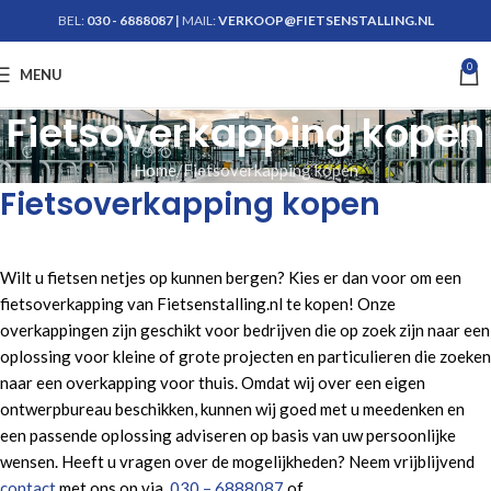
BEL:
030 - 6888087
|
MAIL:
VERKOOP@FIETSENSTALLING.NL
0
Krijg advies
MENU
Fietsoverkapping kopen
Home
Fietsoverkapping kopen
Fietsoverkapping kopen
Wilt u fietsen netjes op kunnen bergen? Kies er dan voor om een
fietsoverkapping van Fietsenstalling.nl te kopen! Onze
overkappingen zijn geschikt voor bedrijven die op zoek zijn naar een
oplossing voor kleine of grote projecten en particulieren die zoeken
naar een overkapping voor thuis. Omdat wij over een eigen
ontwerpbureau beschikken, kunnen wij goed met u meedenken en
een passende oplossing adviseren op basis van uw persoonlijke
wensen. Heeft u vragen over de mogelijkheden? Neem vrijblijvend
contact
met ons op via
030 – 6888087
of