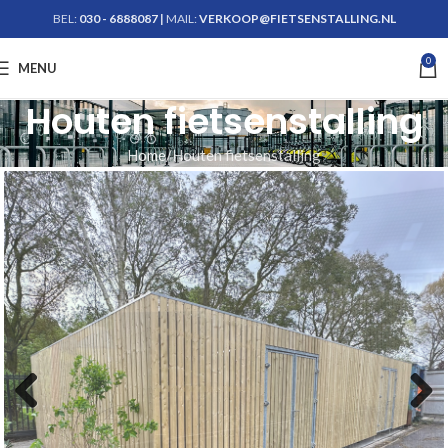
BEL:
030 - 6888087
|
MAIL:
VERKOOP@FIETSENSTALLING.NL
0
Krijg advies
MENU
Houten fietsenstalling
Home
Houten fietsenstalling
Previous
Next