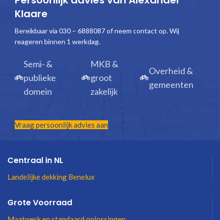
Persoonlijk advies van Alexander
Klaare
Bereikbaar via 030 – 6888087 of neem contact op. Wij
reageren binnen 1 werkdag.
Semi- &
MKB &
Overheid &
publieke
groot
gemeenten
domein
zakelijk
Vraag persoonlijk advies aan
Centraal in NL
Landelijke dekking Benelux
Grote Voorraad
Maatwerk en standaard oplossingen