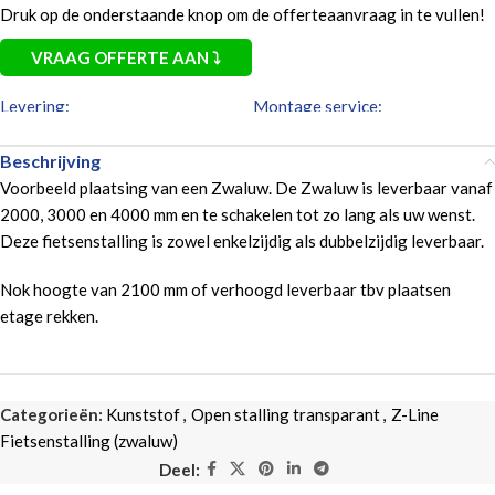
Druk op de onderstaande knop om de offerteaanvraag in te vullen!
VRAAG OFFERTE AAN ⤵
Levering:
Montage service:
Beschrijving
Voorbeeld plaatsing van een Zwaluw. De Zwaluw is leverbaar vanaf
Aantal fietsen:
Lengte stalling:
Vul de gewenste
2000, 3000 en 4000 mm en te schakelen tot zo lang als uw wenst.
Deze fietsenstalling is zowel enkelzijdig als dubbelzijdig leverbaar.
maat in.
Nok hoogte van 2100 mm of verhoogd leverbaar tbv plaatsen
etage rekken.
Afwerking
Categorieën:
Kunststof
,
Open stalling transparant
,
Z-Line
Fietsenstalling (zwaluw)
Wensen/Opmerkingen:
Deel: