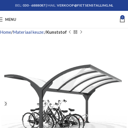
BEL:
030 - 6888087
|
MAIL:
VERKOOP@FIETSENSTALLING.NL
0
Krijg advies
MENU
Home
Materiaal keuze:
Kunststof