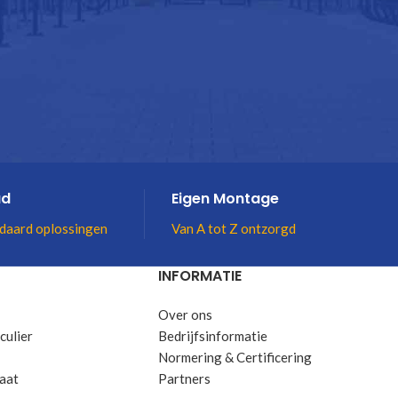
ad
Eigen Montage
daard oplossingen
Van A tot Z ontzorgd
INFORMATIE
Over ons
culier
Bedrijfsinformatie
Normering & Certificering
maat
Partners