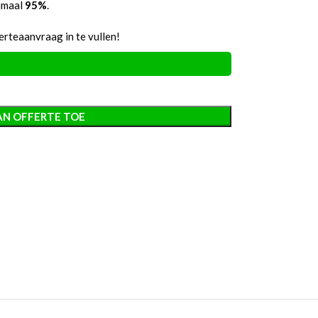
nimaal
95%
.
rteaanvraag in te vullen!
AN OFFERTE TOE