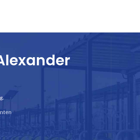
 Alexander
g.
enten