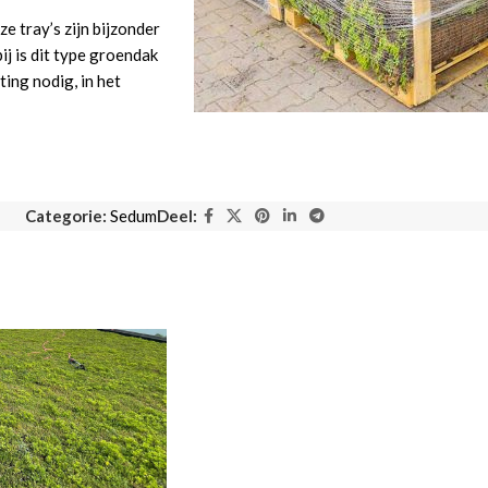
e tray’s zijn bijzonder
ij is dit type groendak
ing nodig, in het
Categorie:
Sedum
Deel: