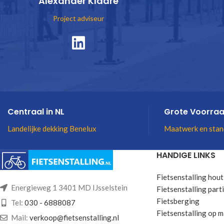
Alexander Klaare
Project adviseur
Centraal in NL
Grote Voorra
Landelijke dekking Benelux
Maatwerk en stan
HANDIGE LINKS
Fietsenstalling hout
Energieweg 1 3401 MD IJsselstein
Fietsenstalling parti
Fietsberging
Tel:
030 - 6888087
Fietsenstalling op 
Mail:
verkoop@fietsenstalling.nl