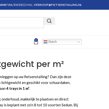
888087
(NL/EN/DE) |
MAIL:
VERKOOP@FIETSENSTALLING.NL
Krijg persoonlijk advies
0
Dutch
tgewicht per m²
anleggen op uw fietsenstalling? Dan zijn deze
n lichtgewicht en geschikt voor schuurdaken,
gaan
4 trays in 1 m²
.
onderhoud, makkelijk te plaatsen en direct
y is beplant met zo’n 8 tot 10 soorten Sedum. Bij