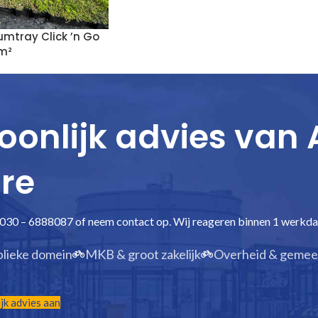
mtray Click ’n Go
m²
oonlijk advies van
re
 030 – 6888087 of neem contact op. Wij reageren binnen 1 werkda
blieke domein
MKB & groot zakelijk
Overheid & geme
jk advies aan