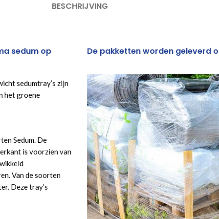
BESCHRIJVING
rima sedum op
De pakketten worden geleverd o
icht sedumtray’s zijn
n het groene
rten Sedum. De
erkant is voorzien van
wikkeld
ren. Van de soorten
ter. Deze tray’s