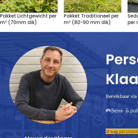
Pakket Lichtgewicht per
Pakket Traditioneel per
Sedu
m² (70mm dik)
m² (80-90 mm dik)
per 
Pers
Klaa
Bereikbaar via
Semi- & pu
Vraag persoonli