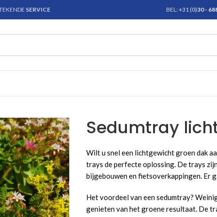
STEKENDE
SERVICE
BEL:
+31 (0)
30 - 6
Sedumtray lich
Wilt u snel een lichtgewicht groen dak a
trays de perfecte oplossing. De trays zij
bijgebouwen en fietsoverkappingen. Er 
Het voordeel van een sedumtray? Weinig 
genieten van het groene resultaat. De tra